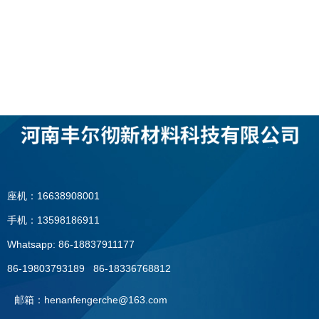
座机：16638908001
手机：13598186911
Whatsapp: 86-18837911177
86-19803793189 86-18336768812
邮箱：henanfengerche@163.com