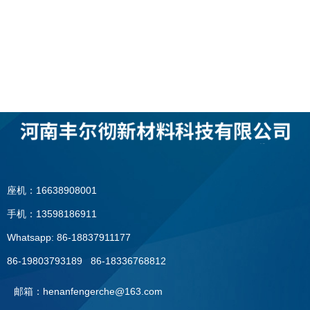
座机：16638908001
手机：13598186911
Whatsapp: 86-18837911177
86-19803793189 86-18336768812
邮箱：henanfengerche@163.com