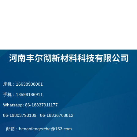
座机：16638908001
手机：13598186911
Whatsapp: 86-18837911177
86-19803793189 86-18336768812
邮箱：henanfengerche@163.com