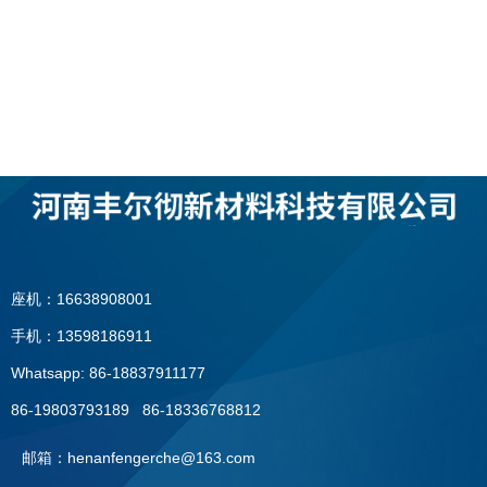
座机：16638908001
手机：13598186911
Whatsapp: 86-18837911177
86-19803793189 86-18336768812
邮箱：henanfengerche@163.com