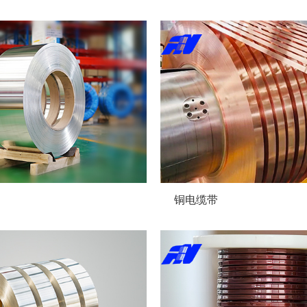
0379—60896
铜电缆带