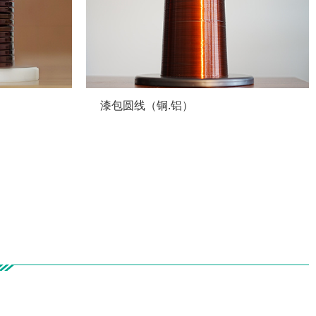
漆包圆线（铜.铝）