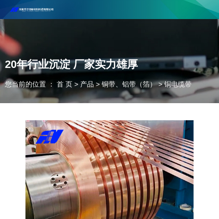
河南丰尔彻新材料科技有限公司欢迎合作咨询！
联系电话：18037947756
20年行业沉淀 厂家实力雄厚
您当前的位置 ： 首 页
>
产品
>
铜带、铝带（箔）
>
铜电缆带