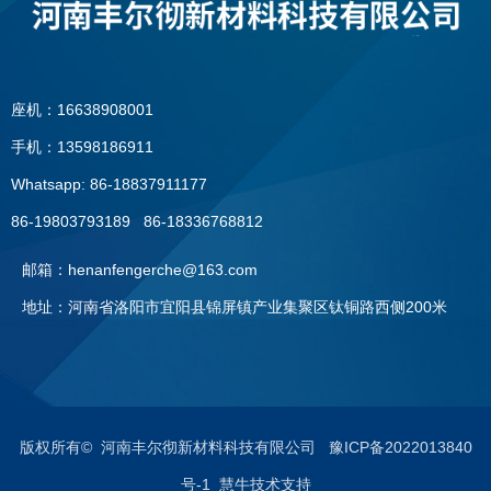
座机：16638908001
手机：13598186911
Whatsapp: 86-18837911177
86-19803793189 86-18336768812
邮箱：henanfengerche@163.com
地址：河南省洛阳市宜阳县锦屏镇产业集聚区钛铜路西侧200米
座机：0379—60896091
手机：13598186911
版权所有© 河南丰尔彻新材料科技有限公司
豫ICP备2022013840
号-1 慧牛技术支持