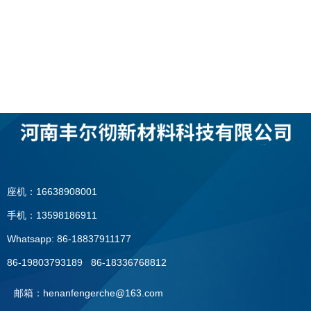
座机：16638908001
手机：13598186911
Whatsapp: 86-18837911177
86-19803793189 86-18336768812
邮箱：henanfengerche@163.com