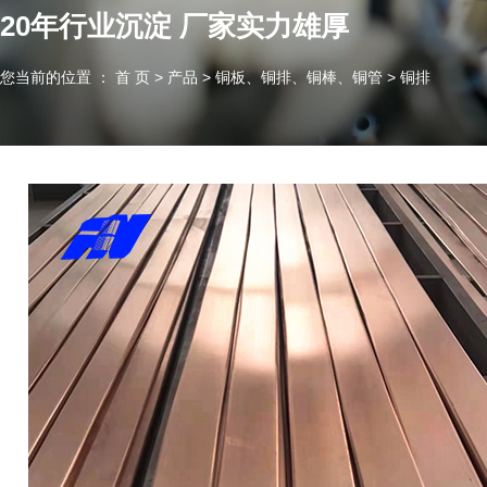
20年行业沉淀 厂家实力雄厚
您当前的位置 ： 首 页
>
产品
>
铜板、铜排、铜棒、铜管
>
铜排