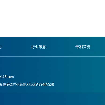
心
行业讯息
专利荣誉
163.com
县锦屏镇产业集聚区钛铜路西侧200米