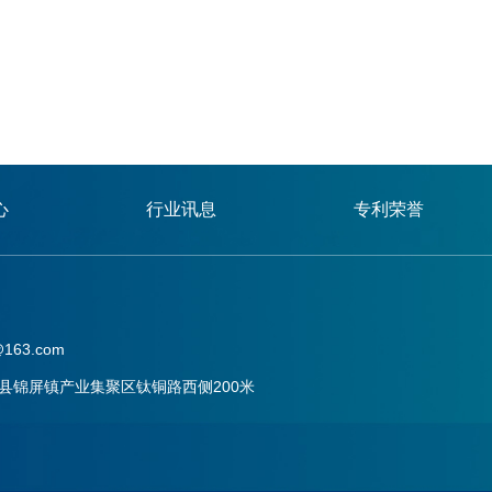
心
行业讯息
专利荣誉
163.com
县锦屏镇产业集聚区钛铜路西侧200米