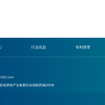
心
行业讯息
专利荣誉
163.com
县锦屏镇产业集聚区钛铜路西侧200米