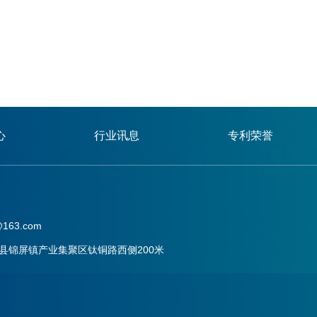
心
行业讯息
专利荣誉
163.com
县锦屏镇产业集聚区钛铜路西侧200米