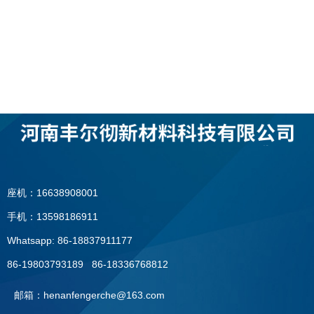
座机：16638908001
手机：13598186911
Whatsapp: 86-18837911177
86-19803793189 86-18336768812
邮箱：henanfengerche@163.com