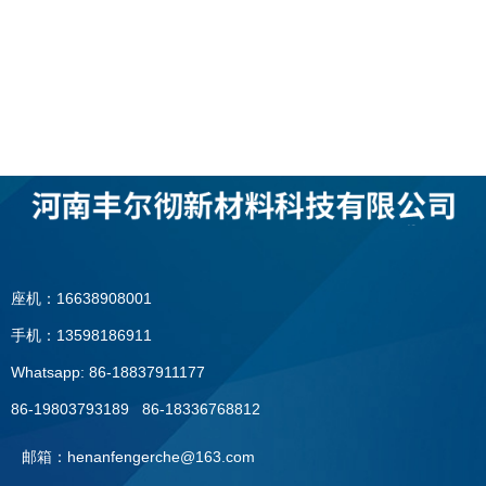
座机：16638908001
手机：13598186911
Whatsapp: 86-18837911177
86-19803793189 86-18336768812
邮箱：henanfengerche@163.com