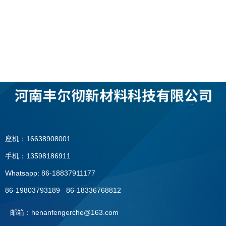
座机：16638908001
手机：13598186911
Whatsapp: 86-18837911177
86-19803793189 86-18336768812
邮箱：henanfengerche@163.com