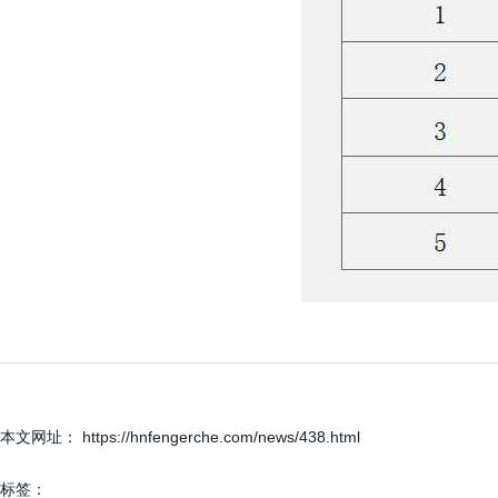
本文网址： https://hnfengerche.com/news/438.html
标签：