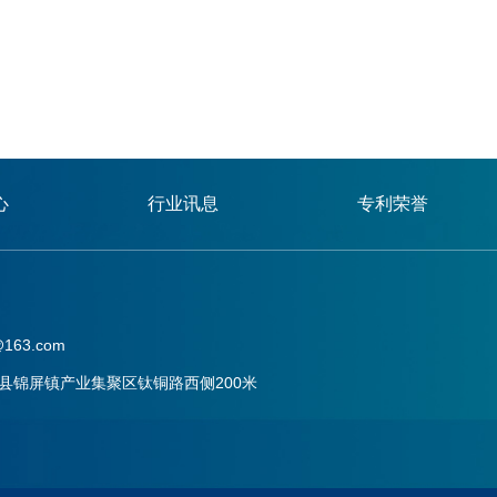
心
行业讯息
专利荣誉
163.com
县锦屏镇产业集聚区钛铜路西侧200米