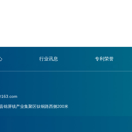
心
行业讯息
专利荣誉
163.com
县锦屏镇产业集聚区钛铜路西侧200米