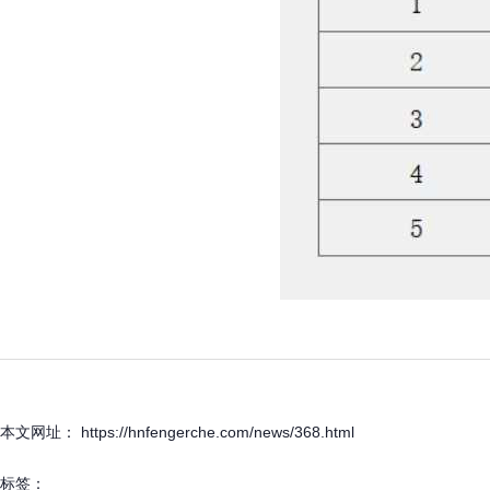
本文网址： https://hnfengerche.com/news/368.html
标签：