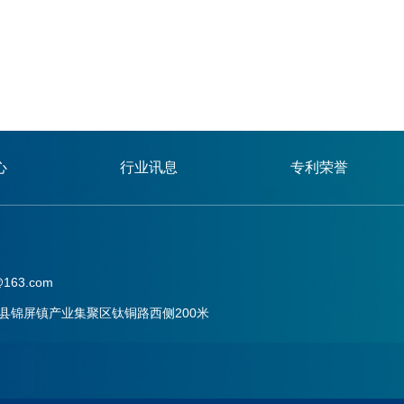
心
行业讯息
专利荣誉
163.com
县锦屏镇产业集聚区钛铜路西侧200米